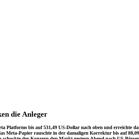
ken die Anleger
Meta Platforms bis auf 531,49 US-Dollar nach oben und erreichte d
as Meta-Papier rauschte in der damaligen Korrektur bis auf 88,09 D
ings schockte der Konzern den Markt gestern Abend nach US-Börsens