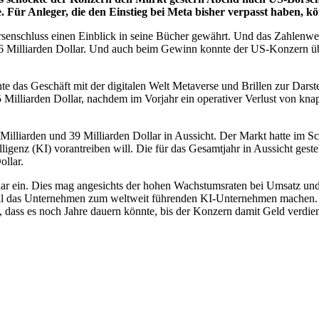
. Für Anleger, die den Einstieg bei Meta bisher verpasst haben, kö
enschluss einen Einblick in seine Bücher gewährt. Und das Zahlenwer
46 Milliarden Dollar. Und auch beim Gewinn konnte der US-Konzern übe
te das Geschäft mit der digitalen Welt Metaverse und Brillen zur Darste
85 Milliarden Dollar, nachdem im Vorjahr ein operativer Verlust von k
 Milliarden und 39 Milliarden Dollar in Aussicht. Der Markt hatte im S
lligenz (KI) vorantreiben will. Die für das Gesamtjahr in Aussicht ges
ollar.
lar ein. Dies mag angesichts der hohen Wachstumsraten bei Umsatz un
ill das Unternehmen zum weltweit führenden KI-Unternehmen machen. 
n, dass es noch Jahre dauern könnte, bis der Konzern damit Geld verdi