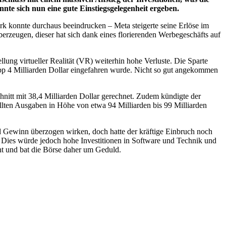
nnte sich nun eine gute Einstiegsgelegenheit ergeben.
k konnte durchaus beeindrucken – Meta steigerte seine Erlöse im
rzeugen, dieser hat sich dank eines florierenden Werbegeschäfts auf
llung virtueller Realität (VR) weiterhin hohe Verluste. Die Sparte
napp 4 Milliarden Dollar eingefahren wurde. Nicht so gut angekommen
chnitt mit 38,4 Milliarden Dollar gerechnet. Zudem kündigte der
tellten Ausgaben in Höhe von etwa 94 Milliarden bis 99 Milliarden
d Gewinn überzogen wirken, doch hatte der kräftige Einbruch noch
Dies würde jedoch hohe Investitionen in Software und Technik und
ent und bat die Börse daher um Geduld.