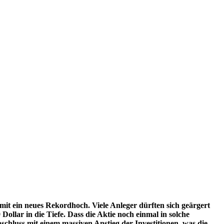
amit ein neues Rekordhoch. Viele Anleger dürften sich geärgert
ollar in die Tiefe. Dass die Aktie noch einmal in solche
chluss mit einem massiven Anstieg der Investitionen, was die