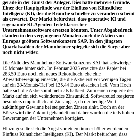
gerade in der Gunst der Anleger. Dies hatte mehrere Gründe.
Einer der Hauptgründe war der Einfluss von Künstlicher
Intelligenz (KI), der die Branche schneller zu verändern scheint
als erwartet. Der Markt befürchtet, dass generative KI und
sogenannte KI-Agenten Teile klassischer
Unternehmenssoftware ersetzen könnten. Unter Abgabedruck
standen in den vergangenen Monaten auch die Aktien von
Europas größtem Softwarekonzern SAP. In den jüngsten
Quartalszahlen der Mannheimer spiegelte sich die Sorge aber
noch nicht wider.
Die Aktie des Mannheimer Softwarekonzerns SAP hat schwierige
15 Monate hinter sich. Im Februar 2025 erreichte das Papier bei
283,50 Euro noch ein neues Rekordhoch, ehe eine
Abwärtsbewegung einsetzte, die die Aktie erst vor wenigen Tagen
auf ein 28-Monats-Tief bei 135,44 Euro absacken ließ. Vom Hoch
hatte sich die Aktie somit mehr als halbiert. Zum einen reagierte der
Markt auf ein sich veränderndes Zinsumfeld. Softwaretitel reagieren
besonders empfindlich auf Zinsängste, da der heutige Wert
zukünftiger Gewinne bei steigenden Zinsen sinkt. Doch an der
Börse wird die Zukunft gehandelt und daher wurden die teils hohen
Bewertungen der Unternehmen korrigiert.
Hinzu gesellte sich die Angst vor einem immer höher werdenden
Einfluss Künstlicher Intelligenz (KI). Der Markt befürchtet, dass