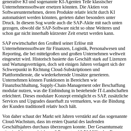
generative KI und sogenannte KI-Agenten Teile klassischer
Unternehmenssoftware ersetzen könnten. Die Aktien von
Softwareunternehmen, deren Produkte relativ leicht durch KI
automatisiert werden könnten, gerieten daher besonders unter
Druck. In diesem Sog wurde auch die SAP-Aktie mit nach unten
gezogen, obwohl die SAP-Software nicht so ohne Weiteres und
schon gar nicht innerhalb kürzester Zeit ersetzt werden kann.
SAP erwirtschaftet den Großteil seiner Erlöse mit
Unternehmenssoftware für Finanzen, Logistik, Personalwesen und
Reporting, die bei mittelgroßen und großen Unternehmen weltweit
eingesetzt wird. Historisch basierte das Geschäft stark auf Lizenzen
und Wartungsverträgen, doch seit einigen Jahren verlagert sich der
Schwerpunkt in Richtung Cloud-Subskriptionen und
Plattformdienste, die wiederkehrende Umsätze generieren.
Unternehmen können Funktionen in Bereichen wie
Finanzbuchhaltung, Supply-Chain-Management oder Beschaffung
modular nutzen, was die Einbindung in bestehende IT-Landschaften
erleichtert. Dieses modulare Konzept ermöglicht es SAP, zusätzliche
Services und Upgrades dauerhaft zu vermarkten, was die Bindung
der Kunden traditionell relativ hoch hält.
Von daher schaut der Markt seit Jahren verstärkt auf das sogenannte
Cloud-Wachstum, dass im ersten Quartal des laufenden
Geschäftsjahres durchaus überzeugen konnte. Der Gesamtumsatz