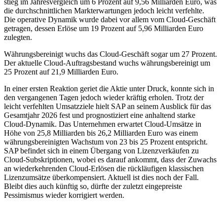
stieg im Jahresvergleich um 6 Prozent auf 9,56 Milliarden Euro, was
die durchschnittlichen Markterwartungen jedoch leicht verfehlte.
Die operative Dynamik wurde dabei vor allem vom Cloud-Geschäft
getragen, dessen Erlöse um 19 Prozent auf 5,96 Milliarden Euro
zulegten.
Währungsbereinigt wuchs das Cloud-Geschäft sogar um 27 Prozent.
Der aktuelle Cloud-Auftragsbestand wuchs währungsbereinigt um
25 Prozent auf 21,9 Milliarden Euro.
In einer ersten Reaktion geriet die Aktie unter Druck, konnte sich in
den vergangenen Tagen jedoch wieder kräftig erholen. Trotz der
leicht verfehlten Umsatzziele hielt SAP an seinem Ausblick für das
Gesamtjahr 2026 fest und prognostiziert eine anhaltend starke
Cloud-Dynamik. Das Unternehmen erwartet Cloud-Umsätze in
Höhe von 25,8 Milliarden bis 26,2 Milliarden Euro was einem
währungsbereinigten Wachstum von 23 bis 25 Prozent entspricht.
SAP befindet sich in einem Übergang von Lizenzverkäufen zu
Cloud-Subskriptionen, wobei es darauf ankommt, dass der Zuwachs
an wiederkehrenden Cloud-Erlösen die rückläufigen klassischen
Lizenzumsätze überkompensiert. Aktuell ist dies noch der Fall.
Bleibt dies auch künftig so, dürfte der zuletzt eingepreiste
Pessimismus wieder korrigiert werden.