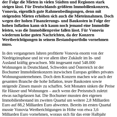
der Folge die Mieten in vielen Städten und Regionen stark
steigen lässt. Für Deutschlands größtem Immobilienkonzern,
Vonovia, eigentlich gute Rahmenbedingungen, denn mit
steigenden Mieten erhöhen sich auch die Mieteinnahmen. Doch
wegen der hohen Finanzierungs- und Baukosten in Folge der
hohen Inflation kann sich kaum noch jemand eine Immobilie
leisten, was die Immobilienpreise fallen lässt. Für Vonovia
wiederum keine guten Nachrichten, da der Konzern
Wertberichtigungen in seinem Bestandsportfolio vornehmen
muss.
In den vergangenen Jahren profitierte Vonovia enorm von der
Niedrigzinsphase und ist vor allem über Zukäufe im In- und
Ausland kräftig gewachsen. Mit insgesamt rund 548.000
Wohnungen in Deutschland, Schweden und Österreich ist der
Bochumer Immobilienkonzern inzwischen Europas größtes privates
Wohnungsunternehmen. Doch dem Konzern machen wie auch der
gesamten Branche die hohe Inflation, teure Baukosten sowie
steigende Zinsen massiv zu schaffen. Seit Monaten sinken die Preise
für Häuser und Wohnungen – auch wenn der Preisrutsch zuletzt
etwas nachgelassen hat. Die Bochumer mussten den eigenen
Immobilienbestand im zweiten Quartal um weitere 2,8 Milliarden
Euro auf 88,2 Milliarden Euro abwerten. Bereits im ersten Quartal
musste Vonovia Wertberichtigungen in Höhe von etwa 3,6
Milliarden Euro vornehmen, woraus sich für das erste Halbjahr