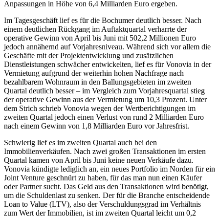
Anpassungen in Höhe von 6,4 Milliarden Euro ergeben.
Im Tagesgeschäft lief es für die Bochumer deutlich besser. Nach
einem deutlichen Rückgang im Auftaktquartal verharrte der
operative Gewinn von April bis Juni mit 502,2 Millionen Euro
jedoch annähernd auf Vorjahresniveau. Während sich vor allem die
Geschäfte mit der Projektentwicklung und zusätzlichen
Dienstleistungen schwächer entwickelten, lief es für Vonovia in der
Vermietung aufgrund der weiterhin hohen Nachfrage nach
bezahlbarem Wohnraum in den Ballungsgebieten im zweiten
Quartal deutlich besser – im Vergleich zum Vorjahresquartal stieg
der operative Gewinn aus der Vermietung um 10,3 Prozent. Unter
dem Strich schrieb Vonovia wegen der Wertberichtigungen im
zweiten Quartal jedoch einen Verlust von rund 2 Milliarden Euro
nach einem Gewinn von 1,8 Milliarden Euro vor Jahresfrist.
Schwierig lief es im zweiten Quartal auch bei den
Immobilienverkäufen. Nach zwei großen Transaktionen im ersten
Quartal kamen von April bis Juni keine neuen Verkäufe dazu.
Vonovia kündigte lediglich an, ein neues Portfolio im Norden für ein
Joint Venture geschnürt zu haben, für das man nun einen Käufer
oder Partner sucht. Das Geld aus den Transaktionen wird benötigt,
um die Schuldenlast zu senken. Der für die Branche entscheidende
Loan to Value (LTV), also der Verschuldungsgrad im Verhältnis
zum Wert der Immobilien, ist im zweiten Quartal leicht um 0,2