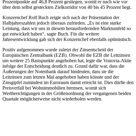
Prozentpunkte auf 46,8 Prozent gestiegen, womit er nach wie vor
über dem selbst gesteckten Zielkorridor von 40 bis 45 Prozent liegt.
Konzernchef Rolf Buch zeigte sich nach der Präsentation der
Halbjahreszahlen jedoch überaus zufrieden. „Es ist eine starke
Leistung, dass wir uns in diesem herausfordernden Marktumfeld so
gut entwickelt haben“, sagte Buch. Für die weitere
Jahresentwicklung gab sich der Konzernchef ebenfalls optimistisch.
Positiv aufgenommen wurde zuletzt der Zinsentscheid der
Europäischen Zentralbank (EZB). Obwohl die EZB die Leitzinsen
um weitere 25 Basispunkte angehoben hat, legte die Vonovia-Aktie
infolge der Entscheidung deutlich zu. Grund dafür war, dass die
Äußerungen der Notenbank darauf hindeuten, dass sie die
Leitzinsen zum letzten Mal angehoben haben könnte und der
Zinsgipfel zumindest im Euroraum damit erreicht ist. Dies dürfte den
Preisverfall bei Wohnimmobilien bremsen, womit sich
Wertberichtigungen in der Größenordnung der vergangenen beiden
Quartale möglicherweise nicht wiederholen werden.