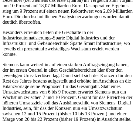
Dezember (bei Siemens das erste Quartal) im Vergleich zum Vorjahr
um 10 Prozent auf 18,07 Milliarden Euro. Das operative Ergebnis
stieg um 9 Prozent auf einen neuen Rekordwert von 2,69 Milliarden
Euro. Die durchschnittlichen Analystenerwartungen wurden damit
deutlich übertroffen.
Besonders erfreulich liefen die Geschäfte in der
Industrieautomatisierungs-Sparte Digital Industries und der
Infrastruktur- und Gebäudetechnik-Sparte Smart Infrastructure, wo
jeweils ein prozentual zweistelliges Wachstum erzielt werden
konnte.
Siemens kann weiterhin auf einen starken Auftragseingang bauen,
der im ersten Quartal in allen Geschäftsbereichen klar über den
jeweiligen Umsatzerlösen lag. Damit sieht sich der Konzern für den
Rest des Jahres bestens aufgestellt und erhöhte im Anschluss an die
Bilanzvorlage seine Prognosen für das Gesamtjahr. Statt eines
Umsatzwachstums von 6 bis 9 Prozent erwartet Siemens nun ein
Wachstum zwischen 7 und 10 Prozent. Garant für das Erreichen der
höheren Umsatzziele soll das Aushängeschild von Siemens, Digital
Industries, sein, für das der Konzern nun ein Umsatzwachstum
zwischen 12 und 15 Prozent (bisher 10 bis 13 Prozent) und einer
Marge von 20 bis 22 Prozent (bisher 19 Prozent) in Aussicht stellte.