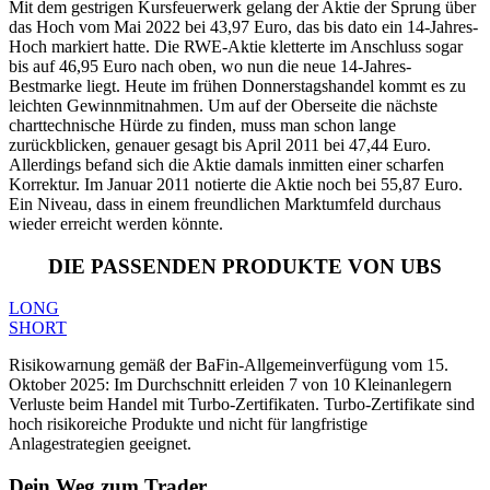
Mit dem gestrigen Kursfeuerwerk gelang der Aktie der Sprung über
das Hoch vom Mai 2022 bei 43,97 Euro, das bis dato ein 14-Jahres-
Hoch markiert hatte. Die RWE-Aktie kletterte im Anschluss sogar
bis auf 46,95 Euro nach oben, wo nun die neue 14-Jahres-
Bestmarke liegt. Heute im frühen Donnerstagshandel kommt es zu
leichten Gewinnmitnahmen. Um auf der Oberseite die nächste
charttechnische Hürde zu finden, muss man schon lange
zurückblicken, genauer gesagt bis April 2011 bei 47,44 Euro.
Allerdings befand sich die Aktie damals inmitten einer scharfen
Korrektur. Im Januar 2011 notierte die Aktie noch bei 55,87 Euro.
Ein Niveau, dass in einem freundlichen Marktumfeld durchaus
wieder erreicht werden könnte.
DIE PASSENDEN PRODUKTE VON UBS
LONG
SHORT
Risikowarnung gemäß der BaFin-Allgemeinverfügung vom 15.
Oktober 2025: Im Durchschnitt erleiden 7 von 10 Kleinanlegern
Verluste beim Handel mit Turbo-Zertifikaten. Turbo-Zertifikate sind
hoch risikoreiche Produkte und nicht für langfristige
Anlagestrategien geeignet.
Dein Weg zum Trader