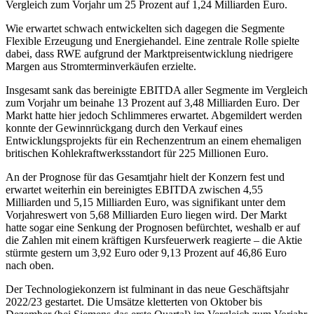
Vergleich zum Vorjahr um 25 Prozent auf 1,24 Milliarden Euro.
Wie erwartet schwach entwickelten sich dagegen die Segmente
Flexible Erzeugung und Energiehandel. Eine zentrale Rolle spielte
dabei, dass RWE aufgrund der Marktpreisentwicklung niedrigere
Margen aus Stromterminverkäufen erzielte.
Insgesamt sank das bereinigte EBITDA aller Segmente im Vergleich
zum Vorjahr um beinahe 13 Prozent auf 3,48 Milliarden Euro. Der
Markt hatte hier jedoch Schlimmeres erwartet. Abgemildert werden
konnte der Gewinnrückgang durch den Verkauf eines
Entwicklungsprojekts für ein Rechenzentrum an einem ehemaligen
britischen Kohlekraftwerksstandort für 225 Millionen Euro.
An der Prognose für das Gesamtjahr hielt der Konzern fest und
erwartet weiterhin ein bereinigtes EBITDA zwischen 4,55
Milliarden und 5,15 Milliarden Euro, was signifikant unter dem
Vorjahreswert von 5,68 Milliarden Euro liegen wird. Der Markt
hatte sogar eine Senkung der Prognosen befürchtet, weshalb er auf
die Zahlen mit einem kräftigen Kursfeuerwerk reagierte – die Aktie
stürmte gestern um 3,92 Euro oder 9,13 Prozent auf 46,86 Euro
nach oben.
Der Technologiekonzern ist fulminant in das neue Geschäftsjahr
2022/23 gestartet. Die Umsätze kletterten von Oktober bis