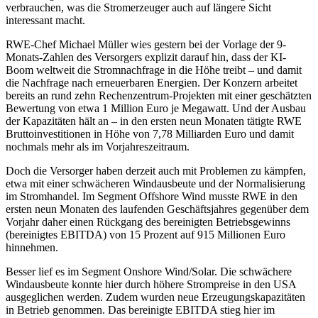
verbrauchen, was die Stromerzeuger auch auf längere Sicht
interessant macht.
RWE-Chef Michael Müller wies gestern bei der Vorlage der 9-
Monats-Zahlen des Versorgers explizit darauf hin, dass der KI-
Boom weltweit die Stromnachfrage in die Höhe treibt – und damit
die Nachfrage nach erneuerbaren Energien. Der Konzern arbeitet
bereits an rund zehn Rechenzentrum-Projekten mit einer geschätzten
Bewertung von etwa 1 Million Euro je Megawatt. Und der Ausbau
der Kapazitäten hält an – in den ersten neun Monaten tätigte RWE
Bruttoinvestitionen in Höhe von 7,78 Milliarden Euro und damit
nochmals mehr als im Vorjahreszeitraum.
Doch die Versorger haben derzeit auch mit Problemen zu kämpfen,
etwa mit einer schwächeren Windausbeute und der Normalisierung
im Stromhandel. Im Segment Offshore Wind musste RWE in den
ersten neun Monaten des laufenden Geschäftsjahres gegenüber dem
Vorjahr daher einen Rückgang des bereinigten Betriebsgewinns
(bereinigtes EBITDA) von 15 Prozent auf 915 Millionen Euro
hinnehmen.
Besser lief es im Segment Onshore Wind/Solar. Die schwächere
Windausbeute konnte hier durch höhere Strompreise in den USA
ausgeglichen werden. Zudem wurden neue Erzeugungskapazitäten
in Betrieb genommen. Das bereinigte EBITDA stieg hier im