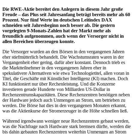
Die RWE-Aktie bereitet den Anlegern in diesem Jahr große
Freude – das Plus seit Jahresanfang beträgt bereits mehr als 60
Prozent. Nur fünf Werte im deutschen Leitindex DAX
schneiden seit Jahresbeginn noch besser ab. Die gestern
vorgelegten 9-Monats-Zahlen hat der Markt mehr als
freundlich aufgenommen, auch wenn der Versorger nicht in
allen Bereichen überzeugen konnte.
Die Versorger wurden an den Börsen in den vergangenen Jahren
eher stiefmütterlich behandelt. Die Wachstumsraten waren in der
Vergangenheit eher gering, dafür aber konstant. Dennoch trieb es
die Marktteilnehmer in den vergangenen Jahren eher in
spekulativere Alternativen wie etwa Technologietitel, allen voran in
Titel, die Geschäfte mit Künstlicher Intelligenz (KI) machen. Doch
KI funktioniert nur über Rechenleistung. Und die Konzerne
investieren gerade Hunderte von Milliarden US-Dollar in
Rechenzentrumskapazitäten. Diese Rechenzentren benötigen neben
der Hardware jedoch auch Unmengen an Strom, um betrieben zu
werden. Die Börse hat dies in den vergangenen Monaten erkannt,
was die Aktienkurse der Stromerzeuger in die Höhe schnellen ließ.
Während irgendwann weniger neue Rechenzentren gebaut werden,
was die Nachfrage nach Hardware stark bremsen dürfte, werden die
bis dahin gebauten Rechenzentren weiterhin Unmengen an Strom