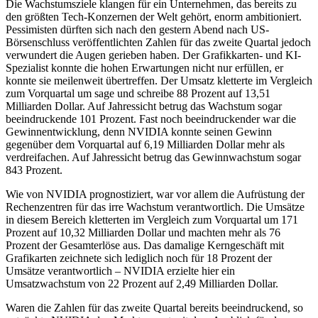
Die Wachstumsziele klangen für ein Unternehmen, das bereits zu
den größten Tech-Konzernen der Welt gehört, enorm ambitioniert.
Pessimisten dürften sich nach den gestern Abend nach US-
Börsenschluss veröffentlichten Zahlen für das zweite Quartal jedoch
verwundert die Augen gerieben haben. Der Grafikkarten- und KI-
Spezialist konnte die hohen Erwartungen nicht nur erfüllen, er
konnte sie meilenweit übertreffen. Der Umsatz kletterte im Vergleich
zum Vorquartal um sage und schreibe 88 Prozent auf 13,51
Milliarden Dollar. Auf Jahressicht betrug das Wachstum sogar
beeindruckende 101 Prozent. Fast noch beeindruckender war die
Gewinnentwicklung, denn NVIDIA konnte seinen Gewinn
gegenüber dem Vorquartal auf 6,19 Milliarden Dollar mehr als
verdreifachen. Auf Jahressicht betrug das Gewinnwachstum sogar
843 Prozent.
Wie von NVIDIA prognostiziert, war vor allem die Aufrüstung der
Rechenzentren für das irre Wachstum verantwortlich. Die Umsätze
in diesem Bereich kletterten im Vergleich zum Vorquartal um 171
Prozent auf 10,32 Milliarden Dollar und machten mehr als 76
Prozent der Gesamterlöse aus. Das damalige Kerngeschäft mit
Grafikarten zeichnete sich lediglich noch für 18 Prozent der
Umsätze verantwortlich – NVIDIA erzielte hier ein
Umsatzwachstum von 22 Prozent auf 2,49 Milliarden Dollar.
Waren die Zahlen für das zweite Quartal bereits beeindruckend, so