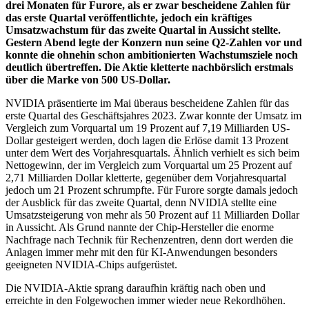
drei Monaten für Furore, als er zwar bescheidene Zahlen für
das erste Quartal veröffentlichte, jedoch ein kräftiges
Umsatzwachstum für das zweite Quartal in Aussicht stellte.
Gestern Abend legte der Konzern nun seine Q2-Zahlen vor und
konnte die ohnehin schon ambitionierten Wachstumsziele noch
deutlich übertreffen. Die Aktie kletterte nachbörslich erstmals
über die Marke von 500 US-Dollar.
NVIDIA präsentierte im Mai überaus bescheidene Zahlen für das
erste Quartal des Geschäftsjahres 2023. Zwar konnte der Umsatz im
Vergleich zum Vorquartal um 19 Prozent auf 7,19 Milliarden US-
Dollar gesteigert werden, doch lagen die Erlöse damit 13 Prozent
unter dem Wert des Vorjahresquartals. Ähnlich verhielt es sich beim
Nettogewinn, der im Vergleich zum Vorquartal um 25 Prozent auf
2,71 Milliarden Dollar kletterte, gegenüber dem Vorjahresquartal
jedoch um 21 Prozent schrumpfte. Für Furore sorgte damals jedoch
der Ausblick für das zweite Quartal, denn NVIDIA stellte eine
Umsatzsteigerung von mehr als 50 Prozent auf 11 Milliarden Dollar
in Aussicht. Als Grund nannte der Chip-Hersteller die enorme
Nachfrage nach Technik für Rechenzentren, denn dort werden die
Anlagen immer mehr mit den für KI-Anwendungen besonders
geeigneten NVIDIA-Chips aufgerüstet.
Die NVIDIA-Aktie sprang daraufhin kräftig nach oben und
erreichte in den Folgewochen immer wieder neue Rekordhöhen.