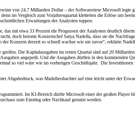
ewinn von 24,7 Milliarden Dollar – der Softwareriese Microsoft legte
, denn im Vergleich zum Vorjahresquartal kletterten die Erlöse um bee
schnittlichen Erwartungen der Analysten toppen.
 das mit etwa 33 Prozent die Prognosen der Analysten deutlich übertra
icht, doch betonte Konzernchef Satya Nadella, dass sie die Nachfrage 
 der Konzern derzeit so schnell wachse wie nie zuvor“, erklärte Nadell
 greifen. Die Kapitalausgaben im ersten Quartal sind auf 20 Milliarden
an Ausgaben angepeilt. Und die Ausgaben dürften in den kommenden Qua
eimal so viel wäre wie im vorherigen Geschäftsjahr.
Die Investitionen 
unter Abgabedruck, was Marktbeobachter auf eine leicht unter der Erwa
rogrammiert. Im KI-Bereich dürfte Microsoft einer der großen Player bl
urchaus zum Einstieg oder Nachkauf genutzt werden.