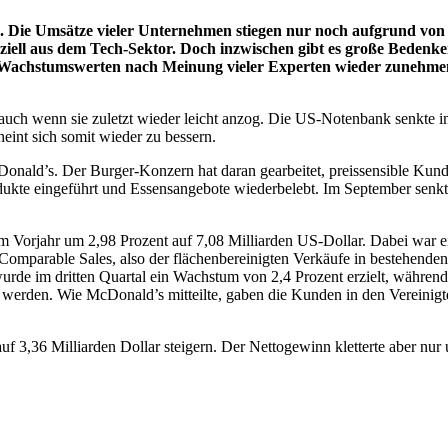
 Die Umsätze vieler Unternehmen stiegen nur noch aufgrund von
ziell aus dem Tech-Sektor. Doch inzwischen gibt es große Bedenk
en Wachstumswerten nach Meinung vieler Experten wieder zunehme
, auch wenn sie zuletzt wieder leicht anzog. Die US-Notenbank senkte 
eint sich somit wieder zu bessern.
onald’s. Der Burger-Konzern hat daran gearbeitet, preissensible Kund
ukte eingeführt und Essensangebote wiederbelebt. Im September senkt
um Vorjahr um 2,98 Prozent auf 7,08 Milliarden US-Dollar. Dabei war e
mparable Sales, also der flächenbereinigten Verkäufe in bestehenden F
de im dritten Quartal ein Wachstum von 2,4 Prozent erzielt, während 
n werden. Wie McDonald’s mitteilte, gaben die Kunden in den Vereinigt
3,36 Milliarden Dollar steigern. Der Nettogewinn kletterte aber nur u