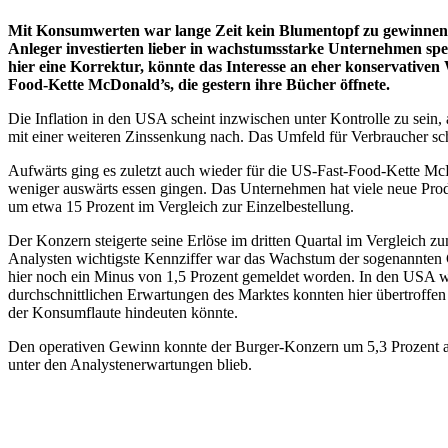
Mit Konsumwerten war lange Zeit kein Blumentopf zu gewinnen.
Anleger investierten lieber in wachstumsstarke Unternehmen spe
hier eine Korrektur, könnte das Interesse an eher konservativ
Food-Kette McDonald’s, die gestern ihre Bücher öffnete.
Die Inflation in den USA scheint inzwischen unter Kontrolle zu sein
mit einer weiteren Zinssenkung nach. Das Umfeld für Verbraucher sch
Aufwärts ging es zuletzt auch wieder für die US-Fast-Food-Kette McD
weniger auswärts essen gingen. Das Unternehmen hat viele neue Prod
um etwa 15 Prozent im Vergleich zur Einzelbestellung.
Der Konzern steigerte seine Erlöse im dritten Quartal im Vergleich z
Analysten wichtigste Kennziffer war das Wachstum der sogenannten Co
hier noch ein Minus von 1,5 Prozent gemeldet worden. In den USA wur
durchschnittlichen Erwartungen des Marktes konnten hier übertroffe
der Konsumflaute hindeuten könnte.
Den operativen Gewinn konnte der Burger-Konzern um 5,3 Prozent auf 
unter den Analystenerwartungen blieb.