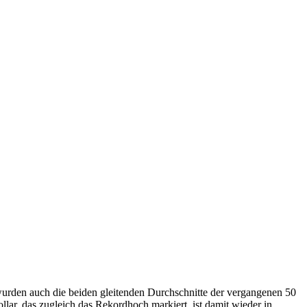
wurden auch die beiden gleitenden Durchschnitte der vergangenen 50
lar, das zugleich das Rekordhoch markiert, ist damit wieder in