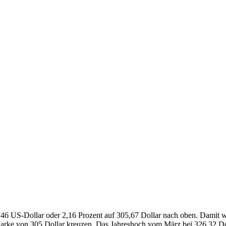
6,46 US-Dollar oder 2,16 Prozent auf 305,67 Dollar nach oben. Damit 
 Marke von 305 Dollar kreuzen. Das Jahreshoch vom März bei 326,32 Dol