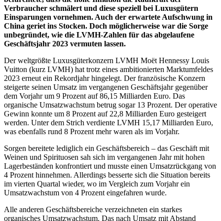
Verbraucher schmälert und diese speziell bei Luxusgütern
Einsparungen vornehmen. Auch der erwartete Aufschwung in
China geriet ins Stocken. Doch möglicherweise war die Sorge
unbegründet, wie die LVMH-Zahlen für das abgelaufene
Geschäftsjahr 2023 vermuten lassen.
Der weltgrößte Luxusgüterkonzern LVMH Moët Hennessy Louis
Vuitton (kurz LVMH) hat trotz eines ambitionierten Marktumfeldes
2023 erneut ein Rekordjahr hingelegt. Der französische Konzern
steigerte seinen Umsatz im vergangenen Geschäftsjahr gegenüber
dem Vorjahr um 9 Prozent auf 86,15 Milliarden Euro. Das
organische Umsatzwachstum betrug sogar 13 Prozent. Der operative
Gewinn konnte um 8 Prozent auf 22,8 Milliarden Euro gesteigert
werden. Unter dem Strich verdiente LVMH 15,17 Milliarden Euro,
was ebenfalls rund 8 Prozent mehr waren als im Vorjahr.
Sorgen bereitete lediglich ein Geschäftsbereich – das Geschäft mit
Weinen und Spirituosen sah sich im vergangenen Jahr mit hohen
Lagerbeständen konfrontiert und musste einen Umsatzrückgang von
4 Prozent hinnehmen. Allerdings besserte sich die Situation bereits
im vierten Quartal wieder, wo im Vergleich zum Vorjahr ein
Umsatzwachstum von 4 Prozent eingefahren wurde.
Alle anderen Geschäftsbereiche verzeichneten ein starkes
organisches Umsatzwachstum. Das nach Umsatz mit Abstand