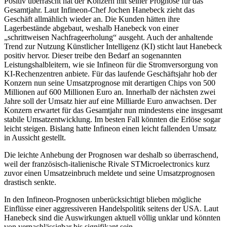
Positiv überrascht hat der Konzern mit seiner Prognose für das
Gesamtjahr. Laut Infineon-Chef Jochen Hanebeck zieht das
Geschäft allmählich wieder an. Die Kunden hätten ihre
Lagerbestände abgebaut, weshalb Hanebeck von einer
„schrittweisen Nachfrageerholung“ ausgeht. Auch der anhaltende
Trend zur Nutzung Künstlicher Intelligenz (KI) sticht laut Hanebeck
positiv hervor. Dieser treibe den Bedarf an sogenannten
Leistungshalbleitern, wie sie Infineon für die Stromversorgung von
KI-Rechenzentren anbiete. Für das laufende Geschäftsjahr hob der
Konzern nun seine Umsatzprognose mit derartigen Chips von 500
Millionen auf 600 Millionen Euro an. Innerhalb der nächsten zwei
Jahre soll der Umsatz hier auf eine Milliarde Euro anwachsen. Der
Konzern erwartet für das Gesamtjahr nun mindestens eine insgesamt
stabile Umsatzentwicklung. Im besten Fall könnten die Erlöse sogar
leicht steigen. Bislang hatte Infineon einen leicht fallenden Umsatz
in Aussicht gestellt.
Die leichte Anhebung der Prognosen war deshalb so überraschend,
weil der französisch-italienische Rivale STMicroelectronics kurz
zuvor einen Umsatzeinbruch meldete und seine Umsatzprognosen
drastisch senkte.
In den Infineon-Prognosen unberücksichtigt blieben mögliche
Einflüsse einer aggressiveren Handelspolitik seitens der USA. Laut
Hanebeck sind die Auswirkungen aktuell völlig unklar und könnten
von vernachlässigbar bis signifikant sein.