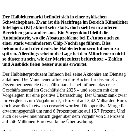
Der Halbleitermarkt befindet sich in einer zyklischen
Schwächephase. Zwar ist die Nachfrage im Bereich Künstlicher
Intelligenz (KI) aktuell sehr stark, doch sieht es in anderen
Bereichen ganz anders aus. Ein Sorgenkind bleibt die
Autoindustrie, wo die Absatzprobleme bei E-Autos auch zu
einer stark verminderten Chip-Nachfrage führen. Dies
bekommt auch der deutsche Halbleiterkonzern Infineon zu
spüren. Allerdings scheint die Lage bei den Münchenern nicht
so düster zu sein, wie der Markt zuletzt befürchtete – Zahlen
und Ausblick fielen besser aus als erwartet.
Der Halbleiterproduzent Infineon ließ seine Aktionäre am Dienstag
aufatmen. Die Münchener öffneten ihre Bücher für das am 31.
Dezember beendete Geschäftsquartal – bei Infineon das erste
Geschäftsquartal im Geschäftsjahr 2025 – und sorgten mit dem
Vorgelegten für eine positive Überraschung. Der Umsatz sank zwar
im Vergleich zum Vorjahr um 7,5 Prozent auf 3,42 Milliarden Euro,
doch war dies in etwa so erwartet worden. Die operative Marge fiel
erwartungsgemäß um rund 6 Prozentpunkte auf 16,7 Prozent. Und
auch der Gewinneinbruch gegenüber dem Vorjahr von 58 Prozent
auf 246 Millionen Euro war keine Überraschung.