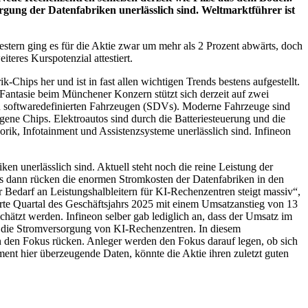
rgung der Datenfabriken unerlässlich sind. Weltmarktführer ist
tern ging es für die Aktie zwar um mehr als 2 Prozent abwärts, doch
eres Kurspotenzial attestiert.
k-Chips her und ist in fast allen wichtigen Trends bestens aufgestellt.
e Fantasie beim Münchener Konzern stützt sich derzeit auf zwei
u softwaredefinierten Fahrzeugen (SDVs). Moderne Fahrzeuge sind
ene Chips. Elektroautos sind durch die Batteriesteuerung und die
rik, Infotainment und Assistenzsysteme unerlässlich sind. Infineon
ken unerlässlich sind. Aktuell steht noch die reine Leistung der
s dann rücken die enormen Stromkosten der Datenfabriken in den
r Bedarf an Leistungshalbleitern für KI-Rechenzentren steigt massiv“,
rte Quartal des Geschäftsjahrs 2025 mit einem Umsatzanstieg von 13
chätzt werden. Infineon selber gab lediglich an, dass der Umsatz im
r die Stromversorgung von KI-Rechenzentren. In diesem
n den Fokus rücken. Anleger werden den Fokus darauf legen, ob sich
ent hier überzeugende Daten, könnte die Aktie ihren zuletzt guten