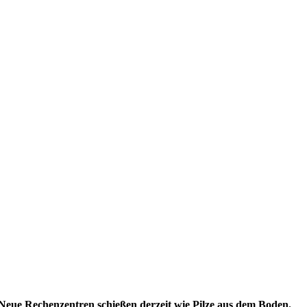
 Neue Rechenzentren schießen derzeit wie Pilze aus dem Boden.