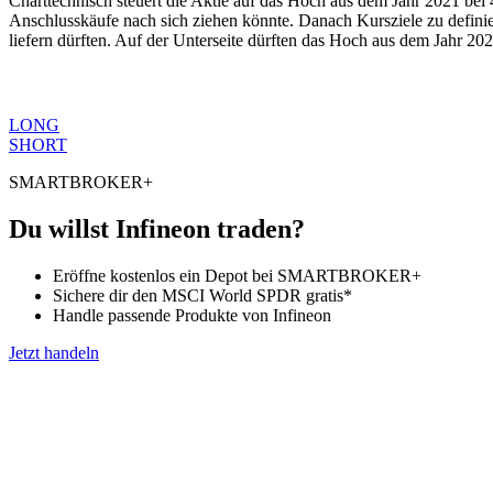
Charttechnisch steuert die Aktie auf das Hoch aus dem Jahr 2021 bei
Anschlusskäufe nach sich ziehen könnte. Danach Kursziele zu defini
liefern dürften. Auf der Unterseite dürften das Hoch aus dem Jahr 2
LONG
SHORT
SMARTBROKER+
Du willst Infineon traden?
Eröffne kostenlos ein Depot bei SMARTBROKER+
Sichere dir den MSCI World SPDR gratis*
Handle passende Produkte von Infineon
Jetzt handeln