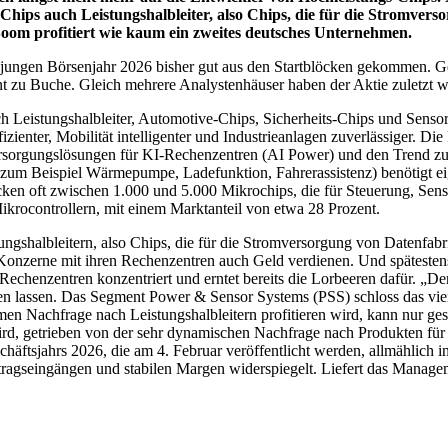
hips auch Leistungshalbleiter, also Chips, die für die Stromverso
oom profitiert wie kaum ein zweites deutsches Unternehmen.
 jungen Börsenjahr 2026 bisher gut aus den Startblöcken gekommen. Ges
 zu Buche. Gleich mehrere Analystenhäuser haben der Aktie zuletzt weit
auch Leistungshalbleiter, Automotive-Chips, Sicherheits-Chips und Sensori
zienter, Mobilität intelligenter und Industrieanlagen zuverlässiger. Di
versorgungslösungen für KI-Rechenzentren (AI Power) und den Trend z
zum Beispiel Wärmepumpe, Ladefunktion, Fahrerassistenz) benötigt eig
ken oft zwischen 1.000 und 5.000 Mikrochips, die für Steuerung, Senso
Mikrocontrollern, mit einem Marktanteil von etwa 28 Prozent.
ungshalbleitern, also Chips, die für die Stromversorgung von Datenfabri
onzerne mit ihren Rechenzentren auch Geld verdienen. Und spätesten
 Rechenzentren konzentriert und erntet bereits die Lorbeeren dafür. „De
en lassen. Das Segment Power & Sensor Systems (PSS) schloss das vie
men Nachfrage nach Leistungshalbleitern profitieren wird, kann nur ges
ird, getrieben von der sehr dynamischen Nachfrage nach Produkten fü
äftsjahrs 2026, die am 4. Februar veröffentlicht werden, allmählich i
ftragseingängen und stabilen Margen widerspiegelt. Liefert das Managem