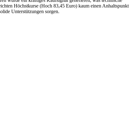
ren würde ein kräftiges Kaufsignal generieren, was technische
reichten Höchstkurse (Hoch 83,45 Euro) kaum einen Anhaltspunkt
solide Unterstützungen sorgen.