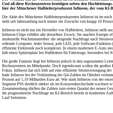
Und all diese Rechenzentren benötigen neben den Hochleistungs-C
hier der Münchener Halbleiterproduzent Infineon, der vom KI-B
Die Aktie des Münchener Halbleiterproduzenten Infineon ist im noch
steht seit Jahresanfang noch immer ein Zuwachs von knapp 10 Prozent
Infineon ist nicht nur ein Hersteller von Halbleitern, Infineon stellt 
Infineon-Chips erfüllen alle denselben Zweck: Sie machen Energie effi
strukturelle Wachstumstreiber: die steigende Nachfrage nach Strom
rollende Computer. Jeder Sensor, jede LED, jede Software-Funktion (
effiziente Elektronik noch komplexer. In einem modernen E-Auto stec
hält einen Spitzenplatz bei Halbleitern für Fahrzeuge, besonders bei 
Die große Fantasie liegt bei Infineon jedoch in den sogenannten Leist
Rechenzentren im Mittelpunkt. Doch irgendwann wollen die großen K
Fokus. Infineon hat sich früh auf eine effiziente Stromversorgung der
hatte Infineon bei der Verkündung der Q4-Zahlen im Oktober verlaut
Prozent auf 1,19 Milliarden Euro ab. Wie stark Infineon von der enor
Segment PSS deutlich stärker als im Konzerndurchschnitt wachsen w
Zusammenhang dürften die Zahlen zum ersten Quartal des neuen Gesch
die prognostizierte Nachfrage im KI-Bereich bereits in konkreten Au
Lauf fortsetzen.