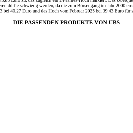
 43,85 Euro zu, das zugleich ein 24-Jahres-Hoch markiert. Das Überque
eren dürfte schwierig werden, da die zum Börsengang im Jahr 2000 er
023 bei 40,27 Euro und das Hoch vom Februar 2025 bei 39,43 Euro für 
DIE PASSENDEN PRODUKTE VON UBS