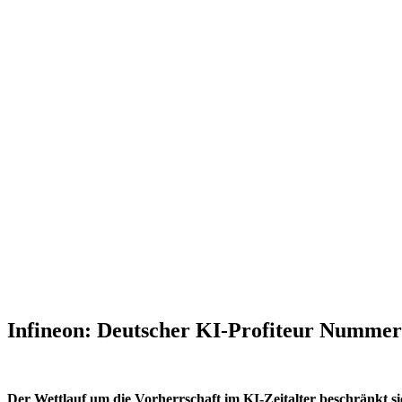
Infineon: Deutscher KI-Profiteur Nummer
Der Wettlauf um die Vorherrschaft im KI-Zeitalter beschränkt si