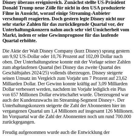
Disney überaus ereignisreich. Zunächst stellte US-Präsident
Donald Trump neue Zölle für nicht in den USA produzierte
Filme in Aussicht, worauf einige Streaming-Anbieter
verschnupft reagierten. Doch gestern legte Disney nicht nur
sehr starke Zahlen für das zurückliegende Quartal vor, der
Unterhaltungskonzern nahm auch sehr viel Unsicherheit vom
Markt, indem er seine Gewinnprognose für das laufende
Quartal erhöhte.
Die Aktie der Walt Disney Company (kurz Disney) sprang gestern
um 9,92 US-Dollar oder 10,76 Prozent auf 102,09 Dollar nach
oben. Der Unterhaltungsriese konnte mit der Vorlage seiner Zahlen
zum abgelaufenen Quartal (bei Disney das zweite Quartal des
Geschäftsjahrs 2024/25) vollends überzeugen. Disney steigerte
seinen Umsatz im Vergleich zum Vorjahr um 7 Prozent auf 23,62
Milliarden Dollar. Der Gewinn konnte kräftig auf 3,09 Milliarden
Dollar verbessert werden, nachdem im Vorjahr lediglich ein Plus
von 657 Millionen Dollar erwirtschaftet wurde. Überzeugend war
auch der Kundenzuwachs im Streaming-Segment Disney+. Der
Unterhaltungskonzern steigerte die Zahl der Abonnenten hier im
vergangenen Quartal um 1,4 Millionen auf insgesamt 126 Millionen.
Im Vorquartal war die Zahl der Abonnenten noch um rund 700.000
zurückgegangen.
Freudig aufgenommen wurde auch die Entwicklung der