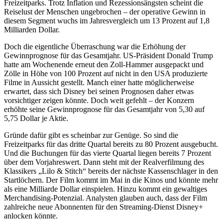
Freizeitparks. Trotz Inflation und Rezessionsängsten scheint die
Reiselust der Menschen ungebrochen – der operative Gewinn in
diesem Segment wuchs im Jahresvergleich um 13 Prozent auf 1,8
Milliarden Dollar.
Doch die eigentliche Überraschung war die Erhöhung der
Gewinnprognose für das Gesamtjahr. US-Präsident Donald Trump
hatte am Wochenende erneut den Zoll-Hammer ausgepackt und
Zölle in Höhe von 100 Prozent auf nicht in den USA produzierte
Filme in Aussicht gestellt. Manch einer hatte möglicherweise
erwartet, dass sich Disney bei seinen Prognosen daher etwas
vorsichtiger zeigen könnte. Doch weit gefehlt – der Konzern
erhöhte seine Gewinnprognose für das Gesamtjahr von 5,30 auf
5,75 Dollar je Aktie.
Gründe dafür gibt es scheinbar zur Genüge. So sind die
Freizeitparks für das dritte Quartal bereits zu 80 Prozent ausgebucht.
Und die Buchungen für das vierte Quartal liegen bereits 7 Prozent
über dem Vorjahreswert. Dann steht mit der Realverfilmung des
Klassikers „Lilo & Stitch“ bereits der nächste Kassenschlager in den
Startlöchern. Der Film kommt im Mai in die Kinos und könnte mehr
als eine Milliarde Dollar einspielen. Hinzu kommt ein gewaltiges
Merchandising-Potenzial. Analysten glauben auch, dass der Film
zahlreiche neue Abonnenten für den Streaming-Dienst Disney+
anlocken könnte.