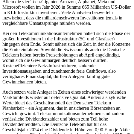
Allein die vier Tech-Giganten Amazon, Alphabet, Meta und
Microsoft wollen im Jahr 2026 in Summe 665 Milliarden US-Dollar
in KI-Infrastruktur investieren. Viele Analysten bezweifeln
inzwischen, dass die milliardenschweren Investitionen jemals in
vergleichbare Umsatzsprünge münden werden.
Bei den Telekommunikationsunternehmen nähert sich die Phase der
großen Investitionen in die Infrastruktur (5G und Glasfaser)
hingegen dem Ende. Somit nähert sich die Zeit, in der die Konzerne
die Ernte einfahren. Sowohl die Swisscom als auch die Deutsche
Telekom haben bereits Preiserhöhungen ab April angekündigt,
womit sich die Gewinnmargen deutlich bessern dürften.
Kosteneffizientere Netz-Infrastrukturen, sinkende
Investitionsausgaben und zunehmende freie Cashflows, also
verfügbares Finanzkapital, dürften Anlegern künftig gute
Gewinnchancen bieten.
Auch setzen viele Anleger in Zeiten eines schwieriger werdenden
Marktumfelds wieder auf defensive Qualität. Anders als zyklische
Werte bietet das Geschäftsmodell der Deutschen Telekom
Planbarkeit – ein Argument, das in unsicheren Börsenzeiten an
Gewicht gewinnt. Telekommunikationsunternehmen sind zudem
verlässliche Dividendenzahler und bieten zum Teil hohe
Dividendenrenditen. Die Deutsche Telekom hat für das
Geschäftsjahr 2024 eine Dividende in Höhe von 0,90 Euro je Aktie