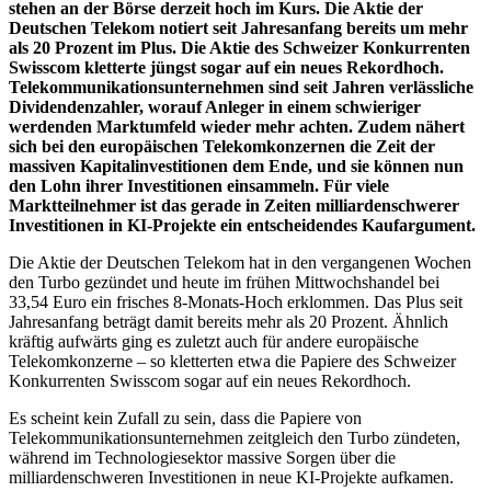
stehen an der Börse derzeit hoch im Kurs. Die Aktie der
Deutschen Telekom notiert seit Jahresanfang bereits um mehr
als 20 Prozent im Plus. Die Aktie des Schweizer Konkurrenten
Swisscom kletterte jüngst sogar auf ein neues Rekordhoch.
Telekommunikationsunternehmen sind seit Jahren verlässliche
Dividendenzahler, worauf Anleger in einem schwieriger
werdenden Marktumfeld wieder mehr achten. Zudem nähert
sich bei den europäischen Telekomkonzernen die Zeit der
massiven Kapitalinvestitionen dem Ende, und sie können nun
den Lohn ihrer Investitionen einsammeln. Für viele
Marktteilnehmer ist das gerade in Zeiten milliardenschwerer
Investitionen in KI-Projekte ein entscheidendes Kaufargument.
Die Aktie der Deutschen Telekom hat in den vergangenen Wochen
den Turbo gezündet und heute im frühen Mittwochshandel bei
33,54 Euro ein frisches 8-Monats-Hoch erklommen. Das Plus seit
Jahresanfang beträgt damit bereits mehr als 20 Prozent. Ähnlich
kräftig aufwärts ging es zuletzt auch für andere europäische
Telekomkonzerne – so kletterten etwa die Papiere des Schweizer
Konkurrenten Swisscom sogar auf ein neues Rekordhoch.
Es scheint kein Zufall zu sein, dass die Papiere von
Telekommunikationsunternehmen zeitgleich den Turbo zündeten,
während im Technologiesektor massive Sorgen über die
milliardenschweren Investitionen in neue KI-Projekte aufkamen.