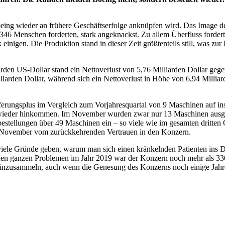
oeing wieder an frühere Geschäftserfolge anknüpfen wird. Das Image 
6 Menschen forderten, stark angeknackst. Zu allem Überfluss forderte
inigen. Die Produktion stand in dieser Zeit größtenteils still, was zur
en US-Dollar stand ein Nettoverlust von 5,76 Milliarden Dollar gege
arden Dollar, während sich ein Nettoverlust in Höhe von 6,94 Milliard
eferungsplus im Vergleich zum Vorjahresquartal von 9 Maschinen auf i
ieder hinkommen. Im November wurden zwar nur 13 Maschinen ausgelie
tellungen über 49 Maschinen ein – so viele wie im gesamten dritten Q
m November vom zurückkehrenden Vertrauen in den Konzern.
 viele Gründe geben, warum man sich einen kränkelnden Patienten ins D
den ganzen Problemen im Jahr 2019 war der Konzern noch mehr als 330 M
g einzusammeln, auch wenn die Genesung des Konzerns noch einige Jah