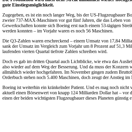
gute Einstiegsmöglichkeit.
Zugegeben, es ist ein noch langer Weg, bis der US-Flugzeugbauer B
zweier 737-MAX-Maschinen vor gut fünf Jahren, die das Leben von 34
Gewerkschaften konnte sich Boeing erst nach einem 53-tägigen Streik e
werden konnten – im Vorjahr waren es noch 56 Maschinen.
Die Q3-Zahlen waren erschreckend – einem Umsatz von 17,84 Milliard
sank der Umsatz im Vergleich zum Vorjahr um 8 Prozent auf 51,3 Milli
laufenden vierten Quartal tiefrote Zahlen schreiben wird.
Doch es gab im dritten Quartal auch Lichtblicke, wie etwa das Ausli
also wieder auf dem Weg der Besserung. Und da muss der Konzern w
allmählich wieder hochgefahren. Im November gingen zudem Bruttobes
Orderbuch stehen noch 5.400 Maschinen, doch zeugt der Anstieg i
Boeing ist weiterhin ein kränkelnder Patient. Und es mag noch nicht
aktuell einen Börsenwert von knapp 124 Milliarden Dollar hat – vor 
einen der beiden wichtigsten Flugzeugbauer dieses Planeten günsti