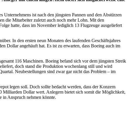
des Unternehmens ist nach den jüngsten Pannen und den Abstürzen
n die Mitarbeiter zuletzt auch noch mehr Lohn. Mit den
 Folge hatte, dass im November lediglich 13 Flugzeuge ausgeliefert
nüber. In den ersten neun Monaten des laufenden Geschäftsjahres
en Dollar angehäuft hat. Es ist zu erwarten, dass Boeing auch im
nsgesamt 116 Maschinen. Boeing befand sich vor dem jüngsten Streik
fert, doch stand die Produktion wochenlang still und wird
uartal. Neubestellungen sind zwar gar nicht das Problem – im
epot legen soll. Doch sollte bedacht werden, dass der Konzern
illiarden Dollar wert. Anlegern bietet sich somit die Möglichkeit,
re in Anspruch nehmen könnte.