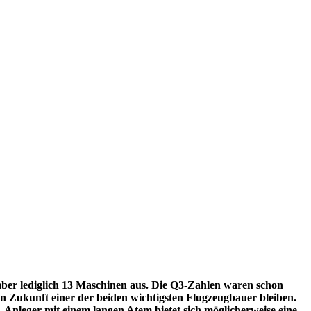
ember lediglich 13 Maschinen aus. Die Q3-Zahlen waren schon
n Zukunft einer der beiden wichtigsten Flugzeugbauer bleiben.
Anleger mit einem langen Atem bietet sich möglicherweise eine