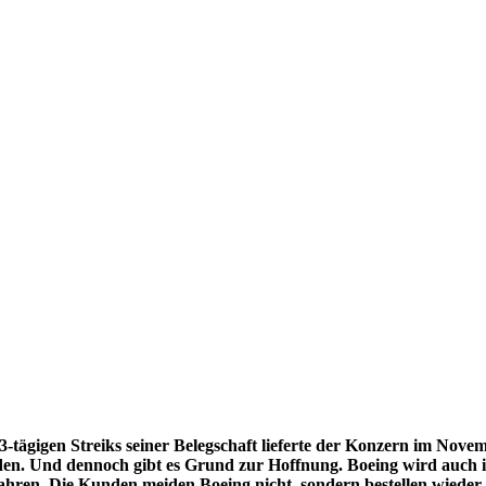
3-tägigen Streiks seiner Belegschaft lieferte der Konzern im Nov
den. Und dennoch gibt es Grund zur Hoffnung. Boeing wird auch i
hren. Die Kunden meiden Boeing nicht, sondern bestellen wieder.