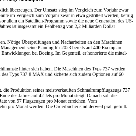
rklich überzeugen. Der Umsatz stieg im Vergleich zum Vorjahr zwar
nnte im Vergleich zum Vorjahr zwar in etwa gedrittelt werden, betrug
 vor allem ein Satelliten-Programm sowie die neue Generation des US-
ahres ist insgesamt ein Fehlbetrag von 2,2 Milliarden Dollar
ehlen. Nötige Überprüfungen und Nacharbeiten an den Maschinen
das Management seine Planung für 2023 bereits auf 400 Exemplare
 Entwicklungen bei Boeing. Im Gegenteil, er honorierte die mittel-
hlimmste hinter sich haben. Die Maschinen des Typs 737 werden
en des Typs 737-8 MAX und sicherte sich zudem Optionen auf 60
t, die Produktion seines meistverkauften Schmalrumpfflugzeugs 737
nde des Jahres auf 42 Jets pro Monat steigt. Danach soll die
e Rate von 57 Flugzeugen pro Monat erreichen. Vom
zehn pro Monat werden. Die Orderbücher sind derweil prall gefüllt: