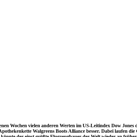
genen Wochen vielen anderen Werten im US-Leitindex Dow Jones 
othekenkette Walgreens Boots Alliance besser. Dabei laufen die G
g könnte der einst größte Flugzeugbauer der Welt wieder an frühe