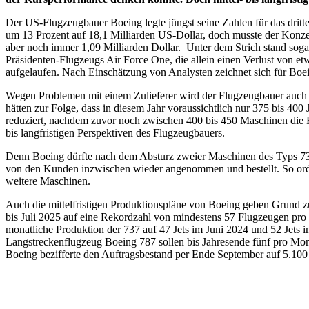
Der US-Flugzeugbauer Boeing legte jüngst seine Zahlen für das dritt
um 13 Prozent auf 18,1 Milliarden US-Dollar, doch musste der Konzer
aber noch immer 1,09 Milliarden Dollar. Unter dem Strich stand soga
Präsidenten-Flugzeugs Air Force One, die allein einen Verlust von et
aufgelaufen. Nach Einschätzung von Analysten zeichnet sich für Boein
Wegen Problemen mit einem Zulieferer wird der Flugzeugbauer auch 
hätten zur Folge, dass in diesem Jahr voraussichtlich nur 375 bis 4
reduziert, nachdem zuvor noch zwischen 400 bis 450 Maschinen die Red
bis langfristigen Perspektiven des Flugzeugbauers.
Denn Boeing dürfte nach dem Absturz zweier Maschinen des Typs 73
von den Kunden inzwischen wieder angenommen und bestellt. So orde
weitere Maschinen.
Auch die mittelfristigen Produktionspläne von Boeing geben Grund z
bis Juli 2025 auf eine Rekordzahl von mindestens 57 Flugzeugen pro M
monatliche Produktion der 737 auf 47 Jets im Juni 2024 und 52 Jets 
Langstreckenflugzeug Boeing 787 sollen bis Jahresende fünf pro Monat
Boeing bezifferte den Auftragsbestand per Ende September auf 5.100