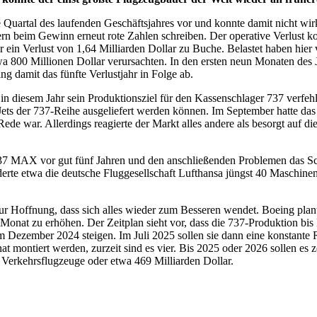
e Quartal des laufenden Geschäftsjahres vor und konnte damit nicht wi
n beim Gewinn erneut rote Zahlen schreiben. Der operative Verlust ko
r ein Verlust von 1,64 Milliarden Dollar zu Buche. Belastet haben hier
wa 800 Millionen Dollar verursachten. In den ersten neun Monaten des J
g damit das fünfte Verlustjahr in Folge ab.
in diesem Jahr sein Produktionsziel für den Kassenschlager 737 verf
00 Jets der 737-Reihe ausgeliefert werden können. Im September hatte 
e war. Allerdings reagierte der Markt alles andere als besorgt auf die
7 MAX vor gut fünf Jahren und den anschließenden Problemen das Sc
rte etwa die deutsche Fluggesellschaft Lufthansa jüngst 40 Maschin
ur Hoffnung, dass sich alles wieder zum Besseren wendet. Boeing plan
onat zu erhöhen. Der Zeitplan sieht vor, dass die 737-Produktion bis E
im Dezember 2024 steigen. Im Juli 2025 sollen sie dann eine konstant
 montiert werden, zurzeit sind es vier. Bis 2025 oder 2026 sollen es 
 Verkehrsflugzeuge oder etwa 469 Milliarden Dollar.