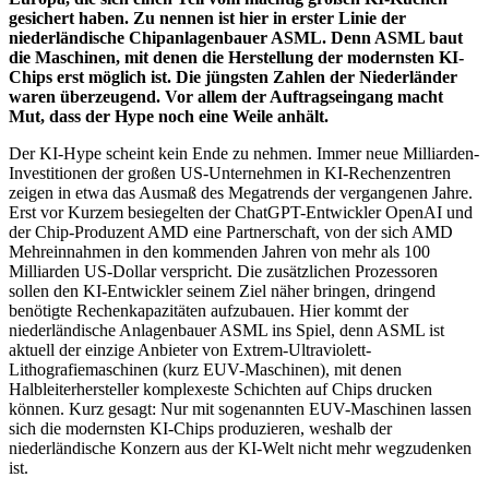
gesichert haben. Zu nennen ist hier in erster Linie der
niederländische Chipanlagenbauer ASML. Denn ASML baut
die Maschinen, mit denen die Herstellung der modernsten KI-
Chips erst möglich ist. Die jüngsten Zahlen der Niederländer
waren überzeugend. Vor allem der Auftragseingang macht
Mut, dass der Hype noch eine Weile anhält.
Der KI-Hype scheint kein Ende zu nehmen. Immer neue Milliarden-
Investitionen der großen US-Unternehmen in KI-Rechenzentren
zeigen in etwa das Ausmaß des Megatrends der vergangenen Jahre.
Erst vor Kurzem besiegelten der ChatGPT-Entwickler OpenAI und
der Chip-Produzent AMD eine Partnerschaft, von der sich AMD
Mehreinnahmen in den kommenden Jahren von mehr als 100
Milliarden US-Dollar verspricht. Die zusätzlichen Prozessoren
sollen den KI-Entwickler seinem Ziel näher bringen, dringend
benötigte Rechenkapazitäten aufzubauen. Hier kommt der
niederländische Anlagenbauer ASML ins Spiel, denn ASML ist
aktuell der einzige Anbieter von Extrem-Ultraviolett-
Lithografiemaschinen (kurz EUV-Maschinen), mit denen
Halbleiterhersteller komplexeste Schichten auf Chips drucken
können. Kurz gesagt: Nur mit sogenannten EUV-Maschinen lassen
sich die modernsten KI-Chips produzieren, weshalb der
niederländische Konzern aus der KI-Welt nicht mehr wegzudenken
ist.