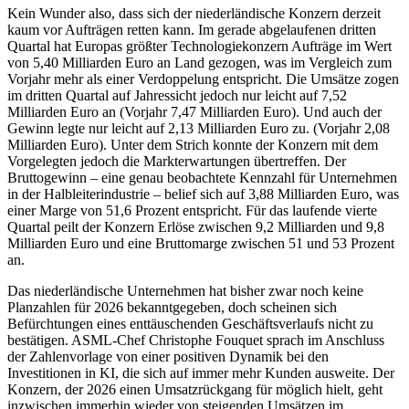
Kein Wunder also, dass sich der niederländische Konzern derzeit
kaum vor Aufträgen retten kann. Im gerade abgelaufenen dritten
Quartal hat Europas größter Technologiekonzern Aufträge im Wert
von 5,40 Milliarden Euro an Land gezogen, was im Vergleich zum
Vorjahr mehr als einer Verdoppelung entspricht. Die Umsätze zogen
im dritten Quartal auf Jahressicht jedoch nur leicht auf 7,52
Milliarden Euro an (Vorjahr 7,47 Milliarden Euro). Und auch der
Gewinn legte nur leicht auf 2,13 Milliarden Euro zu. (Vorjahr 2,08
Milliarden Euro). Unter dem Strich konnte der Konzern mit dem
Vorgelegten jedoch die Markterwartungen übertreffen. Der
Bruttogewinn – eine genau beobachtete Kennzahl für Unternehmen
in der Halbleiterindustrie – belief sich auf 3,88 Milliarden Euro, was
einer Marge von 51,6 Prozent entspricht. Für das laufende vierte
Quartal peilt der Konzern Erlöse zwischen 9,2 Milliarden und 9,8
Milliarden Euro und eine Bruttomarge zwischen 51 und 53 Prozent
an.
Das niederländische Unternehmen hat bisher zwar noch keine
Planzahlen für 2026 bekanntgegeben, doch scheinen sich
Befürchtungen eines enttäuschenden Geschäftsverlaufs nicht zu
bestätigen. ASML-Chef Christophe Fouquet sprach im Anschluss
der Zahlenvorlage von einer positiven Dynamik bei den
Investitionen in KI, die sich auf immer mehr Kunden ausweite. Der
Konzern, der 2026 einen Umsatzrückgang für möglich hielt, geht
inzwischen immerhin wieder von steigenden Umsätzen im