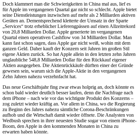
Doch klammert man die Schwierigkeiten in China mal aus, lief es
für Apple im vergangenen Quartal gar nicht so schlecht. Apple bietet
seine Dienstleistungen inzwischen auf mehr als 2 Milliarden aktiven
Geräten an. Dementsprechend kletterte der Umsatz in der Sparte
„Services“ trotz erheblicher Lieferengpässen auf einen Allzeitrekord
von 20,8 Milliarden Dollar. Apple generierte im vergangenen
Quartal einen operativen Cashflow von 34 Milliarden Dollar. Man
kann fast schon sagen, dass Apple gar nicht weiß, wohin mit dem
ganzen Geld. Daher kauft der Konzern seit Jahren im großen Stil
eigene Aktien zurück. So hat Apple allein in den letzten zehn Jahren
unglaubliche 548,8 Milliarden Dollar für den Rückkauf eigener
Aktien ausgegeben. Die Aktienrückkäufe dürften einer der Gründe
gewesen sein, warum sich die Apple-Aktie in den vergangenen
Zehn Jahren nahezu verzehnfacht hat.
Das neue Geschäftsjahr fing zwar etwas holprig an, doch könnte es
schon bald wieder deutlich besser laufen, denn die Nachfrage nach
dem iPhone – nach wie vor das wichtigste Produkt des Konzerns –
zog zuletzt wieder kräftig an. Vor allem in China, wo die Regierung
zu Beginn des Jahres nahezu sämtliche Corona-Beschränkungen
aufhob und die Wirtschaft damit wieder öffnete. Die Analysten von
Wedbush sprechen in ihrer neuesten Studie sogar von einem iPhone-
Boom, den Apple in den kommenden Monaten in China zu
erwarten haben könnte.