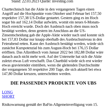
Stand: 22.03.2023 Quelle: investing.com
Charttechnisch hat die Aktie in den vergangenen Tagen einen
Angriff auf die Hochpunkte vom Oktober und Februar bei 157,50
respektive 157,38 US-Dollar gestartet. Gestern ging es im Hoch
sogar bis auf 162,14 Dollar aufwärts, womit ein neues 6-Monats-
Hoch erreicht wurde. Doch der Ausbruch nach oben muss noch
bestätigt werden, denn gestern im Anschluss an die US-
Zinsentscheidung gab die Apple-Aktie wieder nach und konnte sich
bei 157,83 Dollar nur knapp oberhalb des Ausbruchsniveau in den
Feierabend retten. Kann der Ausbruch bestätigt werden, würde sich
zunächst Kurspotenzial bis zum August-Hoch bei 176,15 Dollar
eröffnen. Das Allzeithoch vom Januar 2022 bei 182,88 Dollar wäre
danach auch nicht mehr weit. Auf der Unterseite hat sich die Aktie
zuletzt etwas Luft verschafft. Das Chartbild würde sich erst wieder
etwas gravierender eintrüben, wenn die gleitenden Durchschnitte
der vergangenen 50 respektive 200 Tage, die sich aktuell bei etwa
147,80 Dollar kreuzen, unterschritten werden.
DIE PASSENDEN PRODUKTE VON UBS
LONG
SHORT
Risikowarnung gemäß der BaFin-Allgemeinverfügung vom 15.