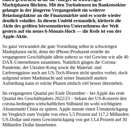
Marktphasen flüchten. Mit den Turbulenzen im Bankensektor
gelangte in der jüngeren Vergangenheit ein weiterer
Belastungsfaktor an die Finanzmärkte und es wurde wieder
deutlich volatiler. In diesem Umfeld erstaunlich, kletterte die
Aktie des größten börsennotierten Unternehmens der Welt
gestern auf ein neues 6-Monats-Hoch — die Rede ist von der
Apple-Aktie.
So ganz verwundert die gute Vorstellung selbst in schwierigen
Marktphasen nicht, denn der iPhone-Produzent erzielte im
vergangenen Geschäftsjahr allein nahezu so viel Gewinn wie alle 40
DAX-Unternehmen zusammen. Natürlich gingen die Corona-
Pandemie, der Ukraine-Krieg sowie die Material- und
Lieferengpässe auch am US-Tech-Riesen nicht spurlos vorbei, doch
aufgrund seiner Marktmacht und seiner finanziell starken
Aufstellung kann er solche Phasen einfach viel besser überstehen.
Im vergangenen Quartal per Ende Dezember – bei Apple das erste
Quartal des Geschäftsjahres 2022/23 – bekam der US-Konzern den
corona-bedingten wirtschaftlichen Stillstand im wohl wichtigsten
Absatzmarkt China zu spüren. Apple musste einen Umsatzrückgang
im Vergleich zum Vorjahr von etwa 5,5 Prozent auf 117,2 Milliarden
US-Dollar und einen Gewinnrückgang von gut 13,4 Prozent auf 30
Milliarden Dollar hinnehmen.