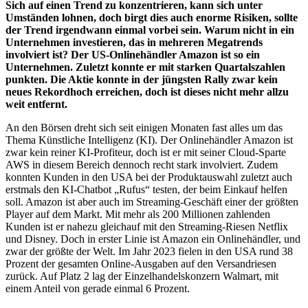
Sich auf einen Trend zu konzentrieren, kann sich unter
Umständen lohnen, doch birgt dies auch enorme Risiken, sollte
der Trend irgendwann einmal vorbei sein. Warum nicht in ein
Unternehmen investieren, das in mehreren Megatrends
involviert ist? Der US-Onlinehändler Amazon ist so ein
Unternehmen. Zuletzt konnte er mit starken Quartalszahlen
punkten. Die Aktie konnte in der jüngsten Rally zwar kein
neues Rekordhoch erreichen, doch ist dieses nicht mehr allzu
weit entfernt.
An den Börsen dreht sich seit einigen Monaten fast alles um das
Thema Künstliche Intelligenz (KI). Der Onlinehändler Amazon ist
zwar kein reiner KI-Profiteur, doch ist er mit seiner Cloud-Sparte
AWS in diesem Bereich dennoch recht stark involviert. Zudem
konnten Kunden in den USA bei der Produktauswahl zuletzt auch
erstmals den KI-Chatbot „Rufus“ testen, der beim Einkauf helfen
soll. Amazon ist aber auch im Streaming-Geschäft einer der größten
Player auf dem Markt. Mit mehr als 200 Millionen zahlenden
Kunden ist er nahezu gleichauf mit den Streaming-Riesen Netflix
und Disney. Doch in erster Linie ist Amazon ein Onlinehändler, und
zwar der größte der Welt. Im Jahr 2023 fielen in den USA rund 38
Prozent der gesamten Online-Ausgaben auf den Versandriesen
zurück. Auf Platz 2 lag der Einzelhandelskonzern Walmart, mit
einem Anteil von gerade einmal 6 Prozent.