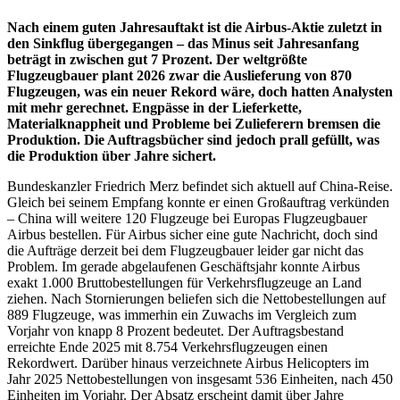
Nach einem guten Jahresauftakt ist die Airbus-Aktie zuletzt in
den Sinkflug übergegangen – das Minus seit Jahresanfang
beträgt in zwischen gut 7 Prozent. Der weltgrößte
Flugzeugbauer plant 2026 zwar die Auslieferung von 870
Flugzeugen, was ein neuer Rekord wäre, doch hatten Analysten
mit mehr gerechnet. Engpässe in der Lieferkette,
Materialknappheit und Probleme bei Zulieferern bremsen die
Produktion. Die Auftragsbücher sind jedoch prall gefüllt, was
die Produktion über Jahre sichert.
Bundeskanzler Friedrich Merz befindet sich aktuell auf China-Reise.
Gleich bei seinem Empfang konnte er einen Großauftrag verkünden
– China will weitere 120 Flugzeuge bei Europas Flugzeugbauer
Airbus bestellen. Für Airbus sicher eine gute Nachricht, doch sind
die Aufträge derzeit bei dem Flugzeugbauer leider gar nicht das
Problem. Im gerade abgelaufenen Geschäftsjahr konnte Airbus
exakt 1.000 Bruttobestellungen für Verkehrsflugzeuge an Land
ziehen. Nach Stornierungen beliefen sich die Nettobestellungen auf
889 Flugzeuge, was immerhin ein Zuwachs im Vergleich zum
Vorjahr von knapp 8 Prozent bedeutet. Der Auftragsbestand
erreichte Ende 2025 mit 8.754 Verkehrsflugzeugen einen
Rekordwert. Darüber hinaus verzeichnete Airbus Helicopters im
Jahr 2025 Nettobestellungen von insgesamt 536 Einheiten, nach 450
Einheiten im Vorjahr. Der Absatz erscheint damit über Jahre