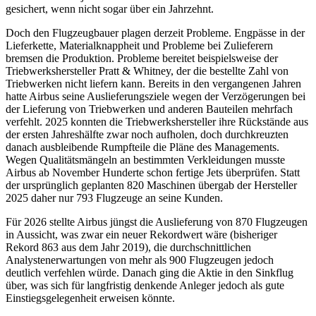
gesichert, wenn nicht sogar über ein Jahrzehnt.
Doch den Flugzeugbauer plagen derzeit Probleme. Engpässe in der
Lieferkette, Materialknappheit und Probleme bei Zulieferern
bremsen die Produktion. Probleme bereitet beispielsweise der
Triebwerkshersteller Pratt & Whitney, der die bestellte Zahl von
Triebwerken nicht liefern kann. Bereits in den vergangenen Jahren
hatte Airbus seine Auslieferungsziele wegen der Verzögerungen bei
der Lieferung von Triebwerken und anderen Bauteilen mehrfach
verfehlt. 2025 konnten die Triebwerkshersteller ihre Rückstände aus
der ersten Jahreshälfte zwar noch aufholen, doch durchkreuzten
danach ausbleibende Rumpfteile die Pläne des Managements.
Wegen Qualitätsmängeln an bestimmten Verkleidungen musste
Airbus ab November Hunderte schon fertige Jets überprüfen. Statt
der ursprünglich geplanten 820 Maschinen übergab der Hersteller
2025 daher nur 793 Flugzeuge an seine Kunden.
Für 2026 stellte Airbus jüngst die Auslieferung von 870 Flugzeugen
in Aussicht, was zwar ein neuer Rekordwert wäre (bisheriger
Rekord 863 aus dem Jahr 2019), die durchschnittlichen
Analystenerwartungen von mehr als 900 Flugzeugen jedoch
deutlich verfehlen würde. Danach ging die Aktie in den Sinkflug
über, was sich für langfristig denkende Anleger jedoch als gute
Einstiegsgelegenheit erweisen könnte.