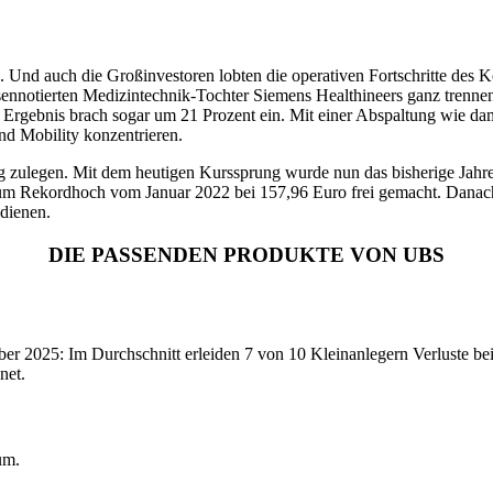
Und auch die Großinvestoren lobten die operativen Fortschritte des Ko
ennotierten Medizintechnik-Tochter Siemens Healthineers ganz trennen 
ve Ergebnis brach sogar um 21 Prozent ein. Mit einer Abspaltung wie d
und Mobility konzentrieren.
ig zulegen. Mit dem heutigen Kurssprung wurde nun das bisherige Ja
zum Rekordhoch vom Januar 2022 bei 157,96 Euro frei gemacht. Danach w
 dienen.
DIE PASSENDEN PRODUKTE VON UBS
2025: Im Durchschnitt erleiden 7 von 10 Kleinanlegern Verluste beim
net.
um.