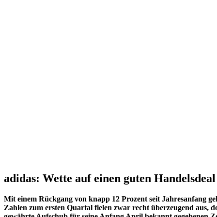
adidas: Wette auf einen guten Handelsdeal
Mit einem Rückgang von knapp 12 Prozent seit Jahresanfang gehö
Zahlen zum ersten Quartal fielen zwar recht überzeugend aus, d
gewährte Aufschub für seine Anfang April bekannt gegebenen Zo