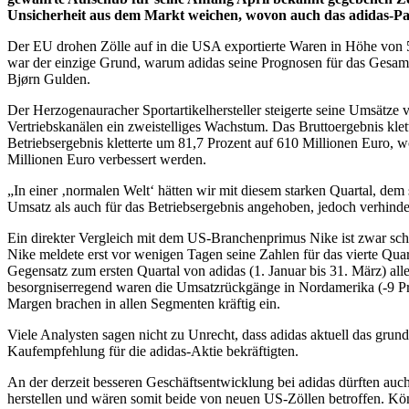
Unsicherheit aus dem Markt weichen, wovon auch das adidas-Papi
Der EU drohen Zölle auf in die USA exportierte Waren in Höhe von 50
war der einzige Grund, warum adidas seine Prognosen für das Gesamtj
Bjørn Gulden.
Der Herzogenauracher Sportartikelhersteller steigerte seine Umsätze 
Vertriebskanälen ein zweistelliges Wachstum. Das Bruttoergebnis kle
Betriebsergebnis kletterte um 81,7 Prozent auf 610 Millionen Euro, 
Millionen Euro verbessert werden.
„In einer ‚normalen Welt‘ hätten wir mit diesem starken Quartal, de
Umsatz als auch für das Betriebsergebnis angehoben, jedoch verhinde
Ein direkter Vergleich mit dem US-Branchenprimus Nike ist zwar schwe
Nike meldete erst vor wenigen Tagen seine Zahlen für das vierte Qu
Gegensatz zum ersten Quartal von adidas (1. Januar bis 31. März) a
besorgniserregend waren die Umsatzrückgänge in Nordamerika (-9 Pro
Margen brachen in allen Segmenten kräftig ein.
Viele Analysten sagen nicht zu Unrecht, dass adidas aktuell das grun
Kaufempfehlung für die adidas-Aktie bekräftigten.
An der derzeit besseren Geschäftsentwicklung bei adidas dürften au
herstellen und wären somit beide von neuen US-Zöllen betroffen. Kö