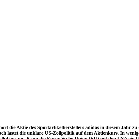
rt die Aktie des Sportartikelherstellers adidas in diesem Jahr 
och lastet die unklare US-Zollpolitik auf dem Aktienkurs. In wen
llpläne aus. Kann die Europäische Union (EU) mit den USA ein fü