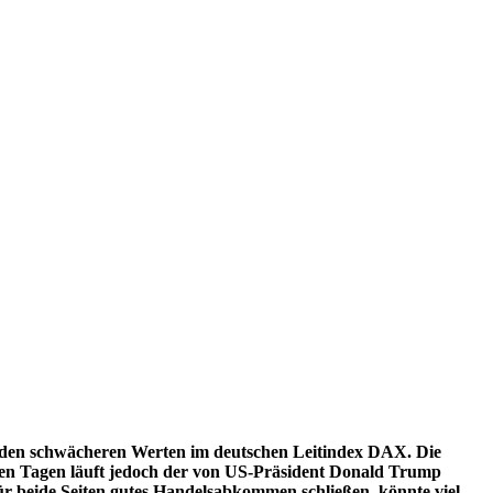
zu den schwächeren Werten im deutschen Leitindex DAX. Die
igen Tagen läuft jedoch der von US-Präsident Donald Trump
r beide Seiten gutes Handelsabkommen schließen, könnte viel