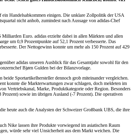
auf ein Handelsabkommen einigen. Die unklare Zollpolitik der USA
ftsquartal nicht anhob, zumindest nach Aussage von adidas-Chef
Milliarden Euro. adidas erzielte dabei in allen Märkten und allen
marge um 0,9 Prozentpunkte auf 52,1 Prozent verbesserte. Das
verbesserte. Der Nettogewinn konnte um mehr als 150 Prozent auf 429
egenüber adidas unseren Ausblick für das Gesamtjahr sowohl für den
Konzernchef Bjørn Gulden bei der Bilanzvorlage.
 beide Sportartikelhersteller dennoch grob miteinander vergleichen.
rrent konnte die Markterwartungen zwar schlagen, doch meldeten im
von Vertriebskanal, Marke, Produktkategorie oder Region. Besonders
Prozent) sowie im übrigen Ausland (-7 Prozent). Die operativen
Studie heute auch die Analysten der Schweizer Großbank UBS, die ihre
auch Nike lassen ihre Produkte vorwiegend im asiatischen Raum
igen, würde sehr viel Unsicherheit aus dem Markt weichen. Die