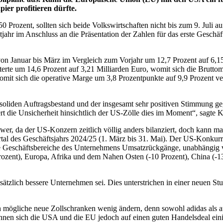
er profitieren dürfte.
 Prozent, sollten sich beide Volkswirtschaften nicht bis zum 9. Juli 
ahr im Anschluss an die Präsentation der Zahlen für das erste Geschä
von Januar bis März im Vergleich zum Vorjahr um 12,7 Prozent auf 6,15 
tterte um 14,6 Prozent auf 3,21 Milliarden Euro, womit sich die Brutto
womit sich die operative Marge um 3,8 Prozentpunkte auf 9,9 Prozent 
m soliden Auftragsbestand und der insgesamt sehr positiven Stimmung g
rt die Unsicherheit hinsichtlich der US-Zölle dies im Moment“, sagte 
r, da der US-Konzern zeitlich völlig anders bilanziert, doch kann man
artal des Geschäftsjahrs 2024/25 (1. März bis 31. Mai). Der US-Konku
lle Geschäftsbereiche des Unternehmens Umsatzrückgänge, unabhängig 
zent), Europa, Afrika und dem Nahen Osten (-10 Prozent), China (-13 
dsätzlich bessere Unternehmen sei. Dies unterstrichen in einer neuen 
ch mögliche neue Zollschranken wenig ändern, denn sowohl adidas als 
nnen sich die USA und die EU jedoch auf einen guten Handelsdeal ein